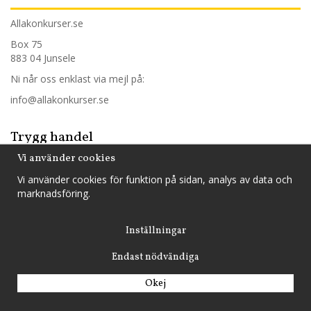
Allakonkurser.se
Box 75
883 04 Junsele
Ni når oss enklast via mejl på:
info@allakonkurser.se
Trygg handel
Vi använder cookies
Hos oss handlar du tryggt och säkert och betalar mot faktura,
Vi använder cookies för funktion på sidan, analys av data och
med din internetbank eller med ditt kontokort.
marknadsföring.
Inställningar
Endast nödvändiga
Drift & produktion:
Wikinggruppen
Okej