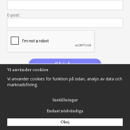
Vi använder cookies
Vi använder cookies för funktion på sidan, analys av data och
marknadsföring.
Allakonkurser.se
Inställningar
Box 75, 883 04 Junsele
Endast nödvändiga
info@allakonkurser.se
Okej