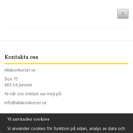
1
Kontakta oss
Allakonkurser.se
Box 75
883 04 Junsele
Ni når oss enklast via mejl på:
info@allakonkurser.se
Trygg handel
Vi använder cookies
Vi använder cookies för funktion på sidan, analys av data och
Hos oss handlar du tryggt och säkert och betalar mot faktura,